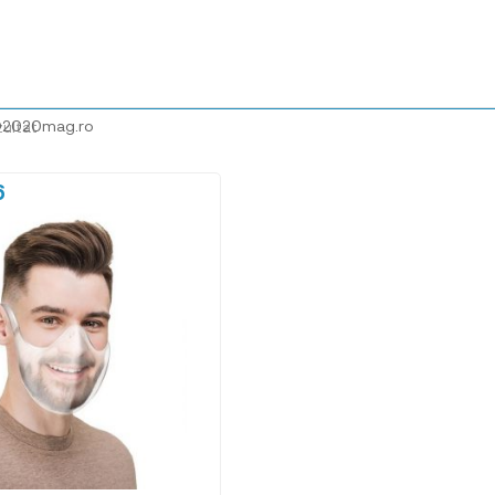
@2020mag.ro
zultat
6