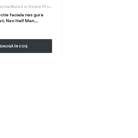
Ochelari Protectia Muncii si Viziere Protective
tie faciala nas gura
ti, Neo Half Man,
, usoara, dezinfectabila,
 fashion
DAUGĂ ÎN COȘ