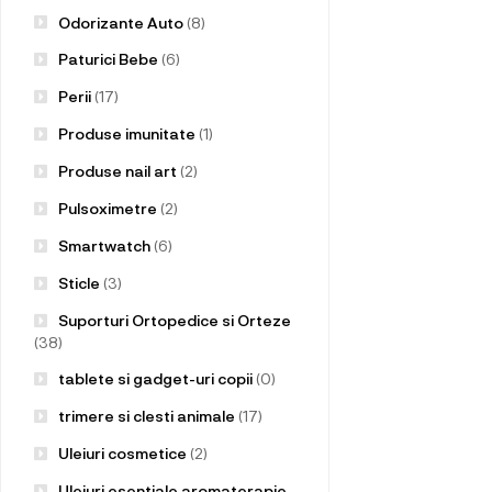
Odorizante Auto
(8)
Paturici Bebe
(6)
Perii
(17)
Produse imunitate
(1)
Produse nail art
(2)
Pulsoximetre
(2)
Smartwatch
(6)
Sticle
(3)
Suporturi Ortopedice si Orteze
(38)
tablete si gadget-uri copii
(0)
trimere si clesti animale
(17)
Uleiuri cosmetice
(2)
Uleiuri esentiale aromaterapie