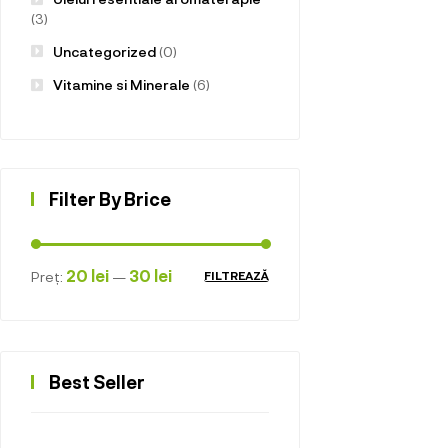
(3)
Uncategorized
(0)
Vitamine si Minerale
(6)
Filter By Brice
20 lei
30 lei
Preț:
—
FILTREAZĂ
Best Seller