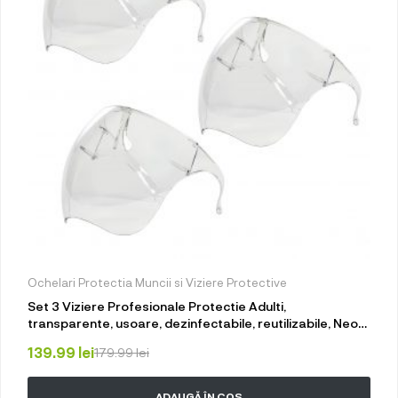
Ochelari Protectia Muncii si Viziere Protective
Set 3 Viziere Profesionale Protectie Adulti,
transparente, usoare, dezinfectabile, reutilizabile, Neo
Face
139.99
lei
179.99
lei
ADAUGĂ ÎN COȘ