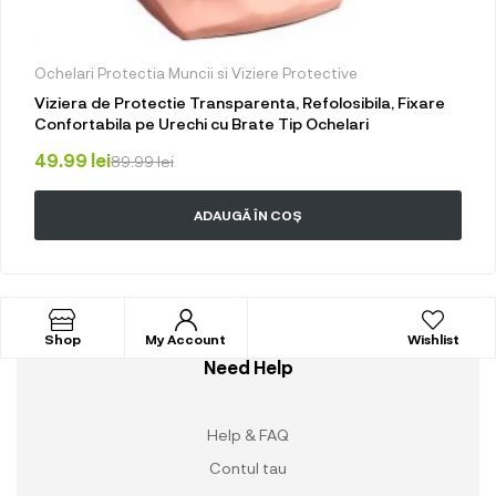
Ochelari Protectia Muncii si Viziere Protective
Viziera de Protectie Transparenta, Refolosibila, Fixare
Confortabila pe Urechi cu Brate Tip Ochelari
49.99
lei
89.99
lei
ADAUGĂ ÎN COȘ
Shop
My Account
Wishlist
Need Help
Help & FAQ
Contul tau