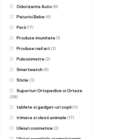
Odorizante Auto
(8)
Paturici Bebe
(6)
Perii
(17)
Produse imunitate
(1)
Produse nail art
(2)
Pulsoximetre
(2)
Smartwatch
(6)
Sticle
(3)
Suporturi Ortopedice si Orteze
(38)
tablete si gadget-uri copii
(0)
trimere si clesti animale
(17)
Uleiuri cosmetice
(2)
Uleiuri esentiale aromaterapie