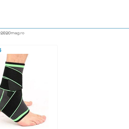
@2020mag.ro
zultat
6