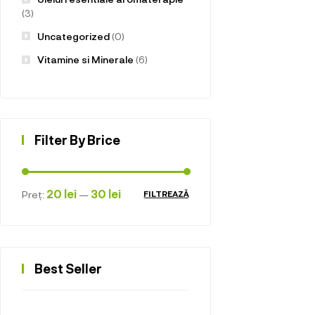
(3)
Uncategorized
(0)
Vitamine si Minerale
(6)
Filter By Brice
20 lei
30 lei
Preț:
—
FILTREAZĂ
Best Seller