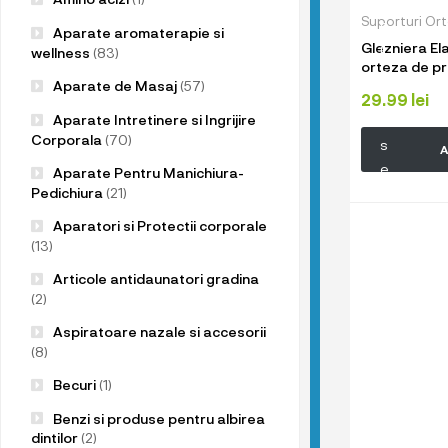
u
Suporturi Or
p
Aparate aromaterapie si
Glezniera El
r
wellness
(83)
orteza de pr
o
prindere cu b
Aparate de Masaj
(57)
d
29.99
lei
tip bandaj, 
Aparate Intretinere si Ingrijire
u
Corporala
(70)
s
A
e
Aparate Pentru Manichiura-
l
Pedichiura
(21)
e
Aparatori si Protectii corporale
n
(13)
o
Articole antidaunatori gradina
a
(2)
s
Aspiratoare nazale si accesorii
t
(8)
r
Becuri
(1)
e
!
Benzi si produse pentru albirea
dintilor
(2)