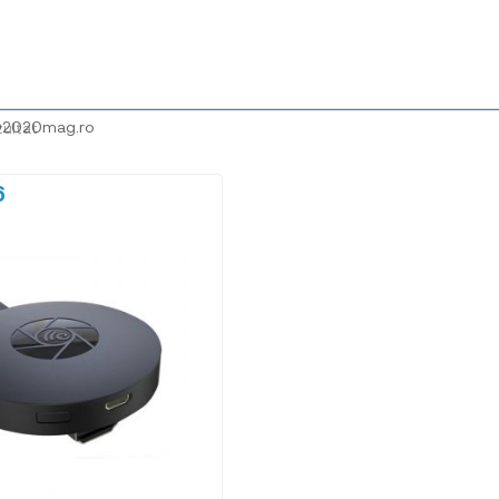
@2020mag.ro
zultat
6