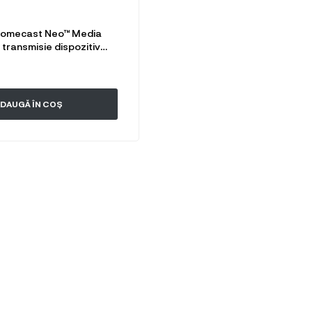
Cromecast Neo™ Media
 transmisie dispozitiv
doid, IOS, Windows in
i
DAUGĂ ÎN COȘ