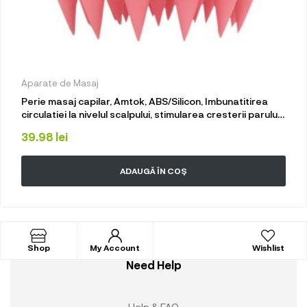
Aparate de Masaj
Perie masaj capilar, Amtok, ABS/Silicon, Imbunatitirea
circulatiei la nivelul scalpului, stimularea cresterii parului,
Potrivit pentru femei, barbati, animale de companie, Roz
39.98
lei
ADAUGĂ ÎN COȘ
Shop
My Account
Wishlist
Need Help
Help & FAQ