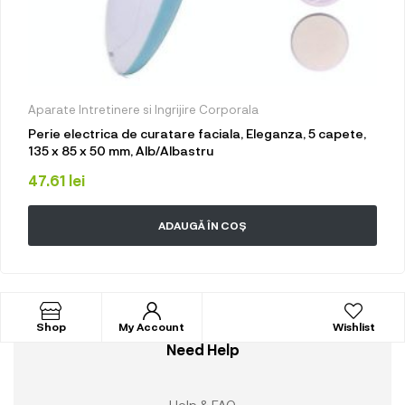
Aparate Intretinere si Ingrijire Corporala
Perie electrica de curatare faciala, Eleganza, 5 capete,
135 x 85 x 50 mm, Alb/Albastru
47.61
lei
ADAUGĂ ÎN COȘ
Shop
My Account
Wishlist
Need Help
Help & FAQ