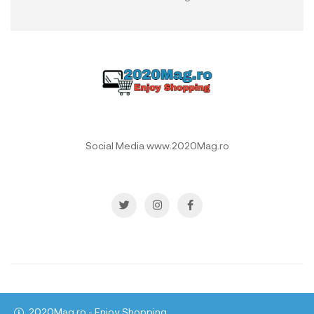
Social Media www.2020Mag.ro
Copyright © 2021
All rights reserved.
www.2020Mag.ro
2020Mag.ro - Enjoy Shopping