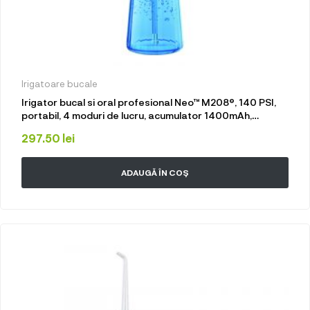
Irigatoare bucale
Irigator bucal si oral profesional Neo™ M208®, 140 PSI,
portabil, 4 moduri de lucru, acumulator 1400mAh,
multiple duze incluse, 300 ml, alb
297.50
lei
ADAUGĂ ÎN COȘ