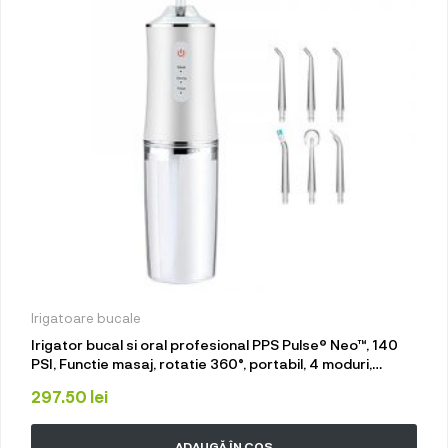
Irigatoare bucale
Irigator bucal si oral profesional PPS Pulse® Neo™, 140
PSI, Functie masaj, rotatie 360°, portabil, 4 moduri,
acumulator 1400mAh, 4 duze incluse, 220 ml, alb
297.50
lei
ADAUGĂ ÎN COȘ