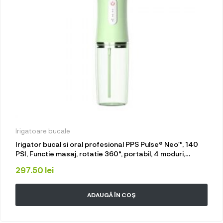
Irigatoare bucale
Irigator bucal si oral profesional PPS Pulse® Neo™, 140
PSI, Functie masaj, rotatie 360°, portabil, 4 moduri,
acumulator 1400mAh, 4 duze incluse, 220 ml, verde
297.50
lei
ADAUGĂ ÎN COȘ