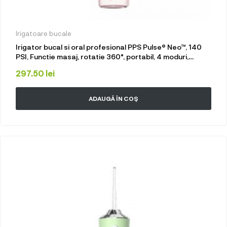
Irigatoare bucale
Irigator bucal si oral profesional PPS Pulse® Neo™, 140
PSI, Functie masaj, rotatie 360°, portabil, 4 moduri,
acumulator 1400mAh, 4 duze incluse, 220 ml, roz
297.50
lei
ADAUGĂ ÎN COȘ