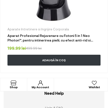
Aparate Intretinere si Ingrijire Corporala
Aparat Profesional Rejuvenare cu Fotoni 5 in 1 Neo
Photon™, pentru intinerirea pielii, cu efect anti-rid si
tratament Electroporare, RF si cu lumina LED, inchide
199.99
lei
499.99
lei
porii, elimina acneea, albire, pentru fata si gat, cu stativ
pentru incarcare rapida, Negru
ADAUGĂ ÎN COȘ
Shop
My Account
Wishlist
Need Help
Help & FAQ