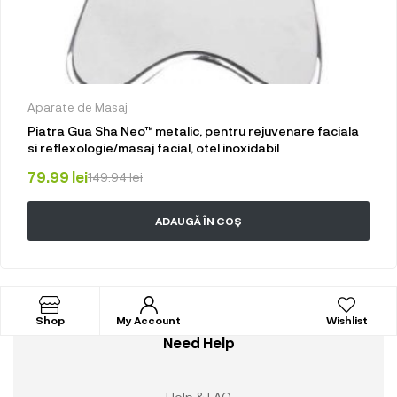
Aparate de Masaj
Piatra Gua Sha Neo™ metalic, pentru rejuvenare faciala
si reflexologie/masaj facial, otel inoxidabil
79.99
lei
149.94
lei
ADAUGĂ ÎN COȘ
Shop
My Account
Wishlist
Need Help
Help & FAQ